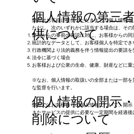
個人情報の第三
弊社はお客様に提供いただきました個人情報を
ただし、次のいずれかに該当する場合は、その
供について
弊社からの事前の確認に対し、お客様からの同
統計的なデータとして、お客様個人を特定でき
行政機関より法的義務を伴う情報提出の要請を
法令に基づく場合
お客様および公衆の生命、健康、財産などに重
※なお、個人情報の取扱いの全部または一部を
な監督を行います。
個人情報の開示
弊社ではお客様自らの個人情報について、開示
またサービスの提供に必要な一定期間を経過後
削除について