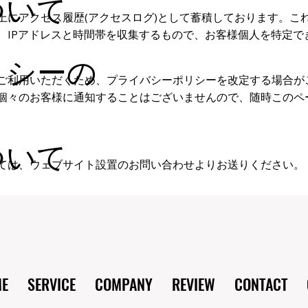
ついて
上にアクセス履歴(アクセスログ)として蓄積しております。こ
、IPアドレスと時間帯を収集するもので、お客様個人を特定で
リシーの
ご利用いただくため、プライバシーポリシーを改定する場合が
個々のお客様に通知することはございませんので、随時このペ
ついて
ては、ウェブサイト設置の
お問い合わせ
よりお送りください。
E
SERVICE
COMPANY
REVIEW
CONTACT