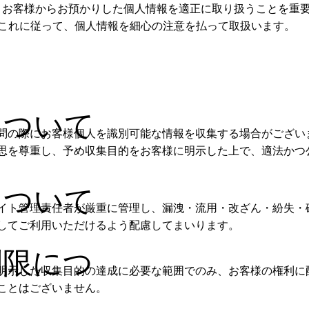
は、お客様からお預かりした個人情報を適正に取り扱うことを重
これに従って、個人情報を細心の注意を払って取扱います。
について
問の際にお客様個人を識別可能な情報を収集する場合がござい
思を尊重し、予め収集目的をお客様に明示した上で、適法かつ
について
イト管理責任者が厳重に管理し、漏洩・流用・改ざん・紛失・
してご利用いただけるよう配慮してまいります。
制限につ
明示した収集目的の達成に必要な範囲でのみ、お客様の権利に
ことはございません。