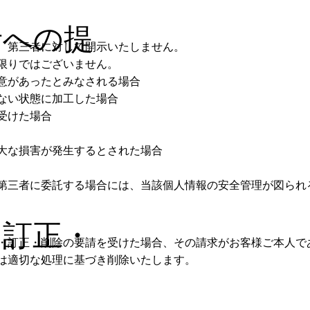
者への提
、第三者に対して開示いたしません。
限りではございません。
意があったとみなされる場合
ない状態に加工した場合
受けた場合
大な損害が発生するとされた場合
第三者に委託する場合には、当該個人情報の安全管理が図られ
・訂正・
・訂正・削除の要請を受けた場合、その請求がお客様ご本人で
は適切な処理に基づき削除いたします。