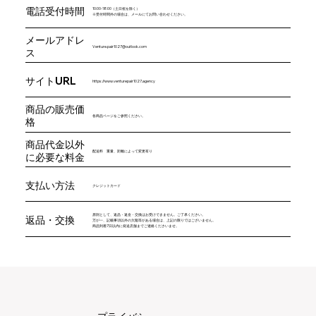
電話受付時間
10:00-18:00（土日祝を除く）
※受付時間外の場合は、メールにてお問い合わせください。
メールアドレ
Venture.pair1027@outlook.com
ス
サイトURL
https://www.venturepair1027.agency
商品の販売価
各商品ページをご参照ください。
格
商品代金以外
配送料 重量、距離によって変更有り
に必要な料金
支払い方法
クレジットカード
原則として、返品・返金・交換はお受けできません。ご了承ください。
返品・交換
万が一、記載事項以外の欠陥等がある場合は、上記の限りではございません。
商品到着7日以内に発送店舗までご連絡くださいませ。