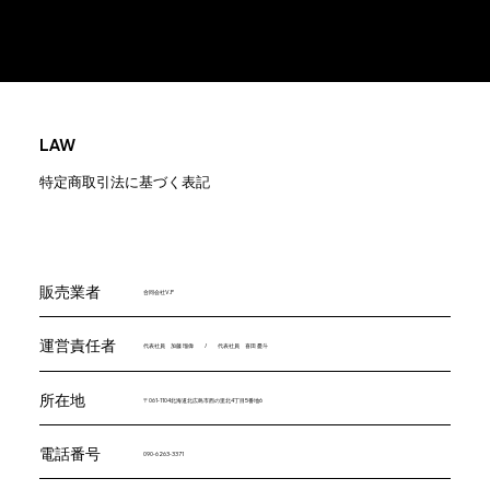
LAW
特定商取引法に基づく表記
​販売業者
合同会社V.P
​運営責任者
代表社員 加藤 瑠偉 / 代表社員 喜田 憂斗
​所在地
〒061-1104北海道北広島市西の里北4丁目5番地6
電話番号
090-6263-3371